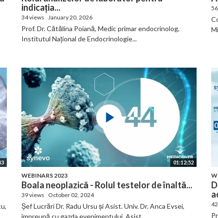
indicația...
56
34 views
January 20, 2026
Co
Prof. Dr. Cătălina Poiană, Medic primar endocrinolog,
Mi
Institutul Național de Endocrinologie...
43
01:12:52
WEBINARS 2023
W
Boala neoplazică - Rolul testelor de înaltă...
D
a
39 views
October 02, 2024
42
cu,
Șef Lucrări Dr. Radu Ursu și Asist. Univ. Dr. Anca Evsei,
Pr
împreună cu gazda evenimentului, Asist....