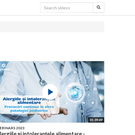
01:39:49
EBINARS 2023
lergiile și intoleranțele alimentare -...